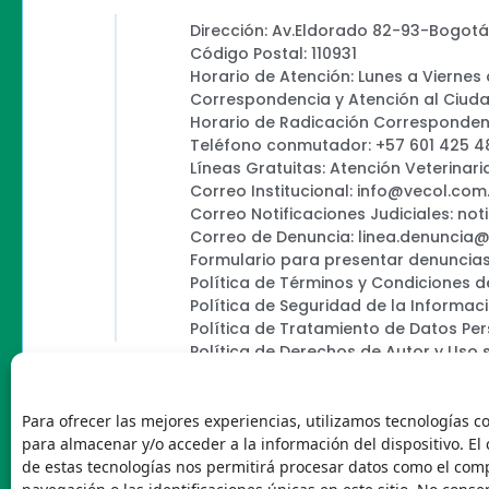
Dirección: Av.Eldorado 82-93-Bogotá
Código Postal: 110931
Horario de Atención: Lunes a Viernes
Correspondencia y Atención al Ciud
Horario de Radicación Correspondenc
Teléfono conmutador: +57 601 425 4
Líneas Gratuitas: Atención Veterinari
Correo Institucional: info@vecol.com
Correo Notificaciones Judiciales: not
Correo de Denuncia: linea.denuncia
Formulario para presentar denuncias
Política de Términos y Condiciones d
Política de Seguridad de la Informac
Política de Tratamiento de Datos Pe
Política de Derechos de Autor y Uso 
Política Editorial de la Sede Electróni
Encuesta de usabilidad
Para ofrecer las mejores experiencias, utilizamos tecnologías c
para almacenar y/o acceder a la información del dispositivo. El
de estas tecnologías nos permitirá procesar datos como el co