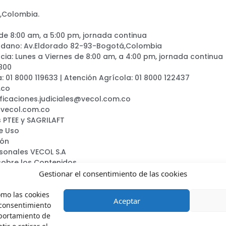
,Colombia.
 de 8:00 am, a 5:00 pm, jornada continua
adano: Av.Eldorado 82-93-Bogotá,Colombia
ia: Lunes a Viernes de 8:00 am, a 4:00 pm, jornada continua
800
a: 01 8000 119633 | Atención Agrícola: 01 8000 122437
.co
ificaciones.judiciales@vecol.com.co
@vecol.com.co
 PTEE y SAGRILAFT
e Uso
ión
rsonales VECOL S.A
sobre los Contenidos
ca
Gestionar el consentimiento de las cookies
omo las cookies
Aceptar
 consentimiento
mportamiento de