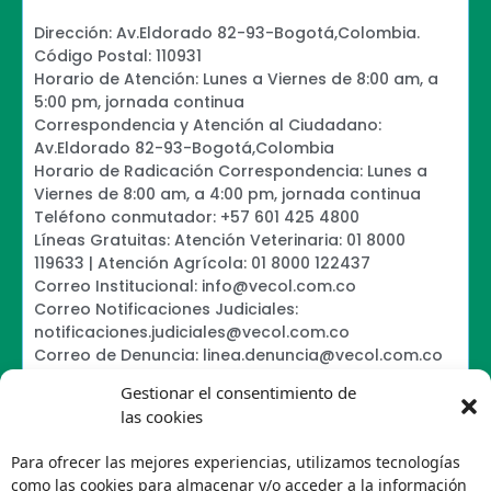
Dirección: Av.Eldorado 82-93-Bogotá,Colombia.
Código Postal: 110931
Horario de Atención: Lunes a Viernes de 8:00 am, a
5:00 pm, jornada continua
Correspondencia y Atención al Ciudadano:
Av.Eldorado 82-93-Bogotá,Colombia
Horario de Radicación Correspondencia: Lunes a
Viernes de 8:00 am, a 4:00 pm, jornada continua
Teléfono conmutador: +57 601 425 4800
Líneas Gratuitas: Atención Veterinaria: 01 8000
119633 | Atención Agrícola: 01 8000 122437
Correo Institucional: info@vecol.com.co
Correo Notificaciones Judiciales:
notificaciones.judiciales@vecol.com.co
Correo de Denuncia: linea.denuncia@vecol.com.co
Formulario para presentar denuncias PTEE y
Gestionar el consentimiento de
SAGRILAFT
las cookies
Política de Términos y Condiciones de Uso
Política de Seguridad de la Información
Para ofrecer las mejores experiencias, utilizamos tecnologías
Política de Tratamiento de Datos Personales VECOL
como las cookies para almacenar y/o acceder a la información