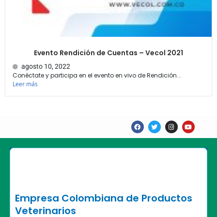
Evento Rendición de Cuentas – Vecol 2021
agosto 10, 2022
Conéctate y participa en el evento en vivo de Rendición...
Leer más
F
T
I
Y
a
w
n
o
c
i
s
u
e
t
t
t
b
t
a
u
o
e
g
b
o
r
r
e
k
a
m
Empresa Colombiana de Productos
Veterinarios