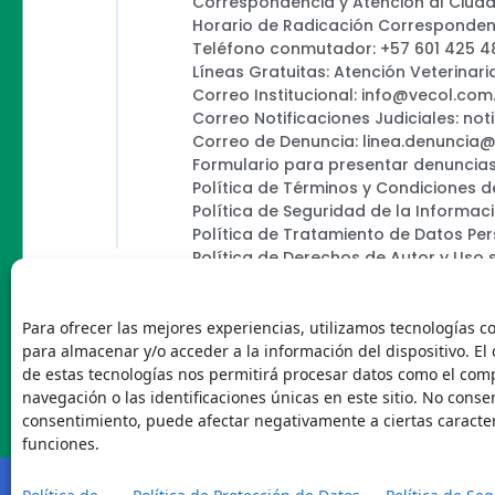
Correspondencia y Atención al Ciud
Horario de Radicación Correspondenc
Teléfono conmutador: +57 601 425 4
Líneas Gratuitas: Atención Veterinari
Correo Institucional: info@vecol.com
Correo Notificaciones Judiciales: not
Correo de Denuncia: linea.denuncia
Formulario para presentar denuncias
Política de Términos y Condiciones d
Política de Seguridad de la Informac
Política de Tratamiento de Datos Pe
Política de Derechos de Autor y Uso 
Política Editorial de la Sede Electróni
Encuesta de usabilidad
Para ofrecer las mejores experiencias, utilizamos tecnologías c
para almacenar y/o acceder a la información del dispositivo. El
de estas tecnologías nos permitirá procesar datos como el co
navegación o las identificaciones únicas en este sitio. No consent
Vecol
consentimiento, puede afectar negativamente a ciertas caracter
funciones.