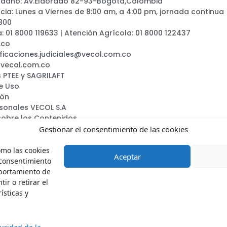
adano: Av.Eldorado 82-93-Bogotá,Colombia
ia: Lunes a Viernes de 8:00 am, a 4:00 pm, jornada continua
800
a: 01 8000 119633 | Atención Agrícola: 01 8000 122437
.co
ificaciones.judiciales@vecol.com.co
@vecol.com.co
 PTEE y SAGRILAFT
e Uso
ión
rsonales VECOL S.A
sobre los Contenidos
ca
Gestionar el consentimiento de las cookies
omo las cookies
Aceptar
 consentimiento
mportamiento de
ir o retirar el
Vecol.oficial
VecolSA
VecolColombia
Vecols.a.
ísticas y