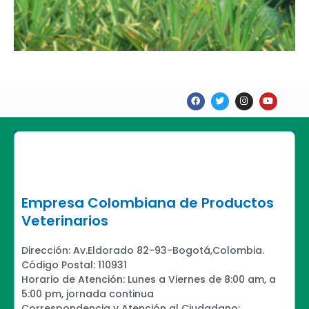
F
T
I
Y
a
w
n
o
c
i
s
u
e
t
t
t
b
t
a
u
o
e
g
b
o
r
r
e
k
a
m
Empresa Colombiana de Productos
Veterinarios
Dirección: Av.Eldorado 82-93-Bogotá,Colombia.
Código Postal: 110931
Horario de Atención: Lunes a Viernes de 8:00 am, a
5:00 pm, jornada continua
Correspondencia y Atención al Ciudadano: