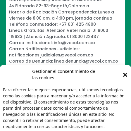
Av.Eldorado 82-93-Bogotá,Colombia
Horario de Radicación Correspondencia: Lunes a
Viernes de 8:00 am, a 4:00 pm, jornada continua
Teléfono conmutador: +57 601 425 4800
Líneas Gratuitas: Atención Veterinaria: 01 8000
119633 | Atención Agrícola: 01 8000 122437
Correo Institucional: info@vecol.com.co
Correo Notificaciones Judiciales:
notificaciones.judiciales@vecol.com.co
Correo de Denuncia: linea.denuncia@vecol.com.co
Formulario para presentar denuncias PTEE y
Gestionar el consentimiento de
SAGRILAFT
las cookies
Política de Términos y Condiciones de Uso
Política de Seguridad de la Información
Para ofrecer las mejores experiencias, utilizamos tecnologías
Política de Tratamiento de Datos Personales VECOL
como las cookies para almacenar y/o acceder a la información
S.A
del dispositivo. El consentimiento de estas tecnologías nos
Política de Derechos de Autor y Uso sobre los
permitirá procesar datos como el comportamiento de
Contenidos
navegación o las identificaciones únicas en este sitio. No
Política Editorial de la Sede Electrónica
consentir o retirar el consentimiento, puede afectar
Encuesta de usabilidad
negativamente a ciertas características y funciones.