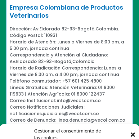
Empresa Colombiana de Productos
Veterinarios
Dirección: Av.Eldorado 82-93-Bogotá,Colombia.
Código Postal: 110931
Horario de Atención: Lunes a Viernes de 8:00 am, a
5:00 pm, jornada continua
Correspondencia y Atención al Ciudadano:
Av.Eldorado 82-93-Bogotá,Colombia
Horario de Radicación Correspondencia: Lunes a
Viernes de 8:00 am, a 4:00 pm, jornada continua
Teléfono conmutador: +57 601 425 4800
Líneas Gratuitas: Atención Veterinaria: 01 8000
119633 | Atención Agrícola: 01 8000 122437
Correo Institucional: info@vecol.com.co
Correo Notificaciones Judiciales:
notificaciones.judiciales@vecol.com.co
Correo de Denuncia: linea.denuncia@vecol.com.co
Formulario para presentar denuncias PTEE y
Gestionar el consentimiento de
SAGRILAFT
las cookies