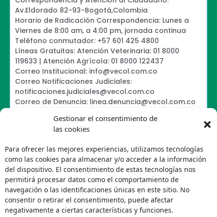
Av.Eldorado 82-93-Bogotá,Colombia
Horario de Radicación Correspondencia: Lunes a
Viernes de 8:00 am, a 4:00 pm, jornada continua
Teléfono conmutador: +57 601 425 4800
Líneas Gratuitas: Atención Veterinaria: 01 8000
119633 | Atención Agrícola: 01 8000 122437
Correo Institucional: info@vecol.com.co
Correo Notificaciones Judiciales:
notificaciones.judiciales@vecol.com.co
Correo de Denuncia: linea.denuncia@vecol.com.co
Formulario para presentar denuncias PTEE y
Gestionar el consentimiento de
SAGRILAFT
las cookies
Política de Términos y Condiciones de Uso
Política de Seguridad de la Información
Para ofrecer las mejores experiencias, utilizamos tecnologías
Política de Tratamiento de Datos Personales VECOL
como las cookies para almacenar y/o acceder a la información
S.A
del dispositivo. El consentimiento de estas tecnologías nos
Política de Derechos de Autor y Uso sobre los
permitirá procesar datos como el comportamiento de
Contenidos
navegación o las identificaciones únicas en este sitio. No
Política Editorial de la Sede Electrónica
consentir o retirar el consentimiento, puede afectar
Encuesta de usabilidad
negativamente a ciertas características y funciones.