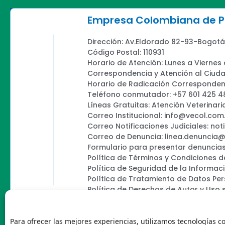
Empresa Colombiana de Pr
Dirección: Av.Eldorado 82-93-Bogotá
Código Postal: 110931
Horario de Atención: Lunes a Viernes
Correspondencia y Atención al Ciud
Horario de Radicación Correspondenc
Teléfono conmutador: +57 601 425 4
Líneas Gratuitas: Atención Veterinari
Correo Institucional: info@vecol.com
Correo Notificaciones Judiciales: not
Correo de Denuncia: linea.denuncia
Formulario para presentar denuncias
Política de Términos y Condiciones d
Política de Seguridad de la Informac
Política de Tratamiento de Datos Pe
Política de Derechos de Autor y Uso 
Política Editorial de la Sede Electróni
Encuesta de usabilidad
Para ofrecer las mejores experiencias, utilizamos tecnologías c