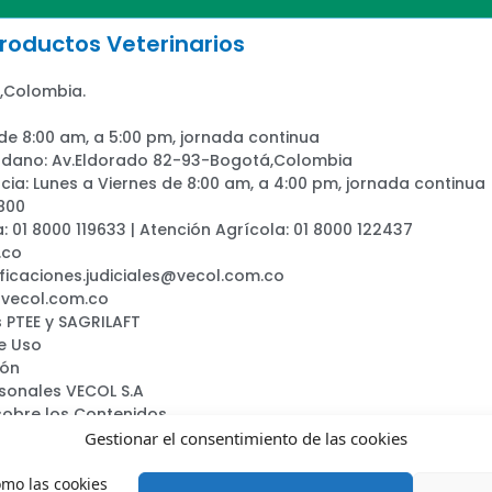
oductos Veterinarios
,Colombia.
 de 8:00 am, a 5:00 pm, jornada continua
adano: Av.Eldorado 82-93-Bogotá,Colombia
ia: Lunes a Viernes de 8:00 am, a 4:00 pm, jornada continua
800
a: 01 8000 119633 | Atención Agrícola: 01 8000 122437
.co
ificaciones.judiciales@vecol.com.co
@vecol.com.co
 PTEE y SAGRILAFT
e Uso
ión
rsonales VECOL S.A
sobre los Contenidos
ca
Gestionar el consentimiento de las cookies
omo las cookies