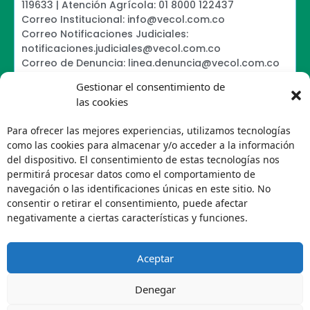
119633 | Atención Agrícola: 01 8000 122437
Correo Institucional: info@vecol.com.co
Correo Notificaciones Judiciales:
notificaciones.judiciales@vecol.com.co
Correo de Denuncia: linea.denuncia@vecol.com.co
Formulario para presentar denuncias PTEE y
Gestionar el consentimiento de
SAGRILAFT
las cookies
Política de Términos y Condiciones de Uso
Política de Seguridad de la Información
Para ofrecer las mejores experiencias, utilizamos tecnologías
Política de Tratamiento de Datos Personales VECOL
como las cookies para almacenar y/o acceder a la información
S.A
del dispositivo. El consentimiento de estas tecnologías nos
Política de Derechos de Autor y Uso sobre los
permitirá procesar datos como el comportamiento de
Contenidos
navegación o las identificaciones únicas en este sitio. No
Política Editorial de la Sede Electrónica
consentir o retirar el consentimiento, puede afectar
Encuesta de usabilidad
negativamente a ciertas características y funciones.
Aceptar
Denegar