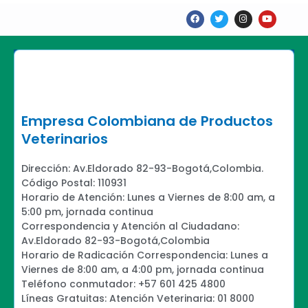
F
T
I
Y
a
w
n
o
c
i
s
u
e
t
t
t
b
t
a
u
o
e
g
b
o
r
r
e
k
a
m
Empresa Colombiana de Productos
Veterinarios
Dirección: Av.Eldorado 82-93-Bogotá,Colombia.
Código Postal: 110931
Horario de Atención: Lunes a Viernes de 8:00 am, a
5:00 pm, jornada continua
Correspondencia y Atención al Ciudadano:
Av.Eldorado 82-93-Bogotá,Colombia
Horario de Radicación Correspondencia: Lunes a
Viernes de 8:00 am, a 4:00 pm, jornada continua
Teléfono conmutador: +57 601 425 4800
Líneas Gratuitas: Atención Veterinaria: 01 8000