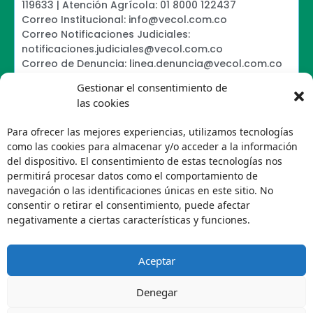
119633 | Atención Agrícola: 01 8000 122437
Correo Institucional: info@vecol.com.co
Correo Notificaciones Judiciales:
notificaciones.judiciales@vecol.com.co
Correo de Denuncia: linea.denuncia@vecol.com.co
Formulario para presentar denuncias PTEE y
Gestionar el consentimiento de
SAGRILAFT
las cookies
Política de Términos y Condiciones de Uso
Information Security Policy
Para ofrecer las mejores experiencias, utilizamos tecnologías
Política de Tratamiento de Datos Personales VECOL
como las cookies para almacenar y/o acceder a la información
S.A
del dispositivo. El consentimiento de estas tecnologías nos
Política de Derechos de Autor y Uso sobre los
permitirá procesar datos como el comportamiento de
Contenidos
navegación o las identificaciones únicas en este sitio. No
Política Editorial de la Sede Electrónica
consentir o retirar el consentimiento, puede afectar
Encuesta de usabilidad
negativamente a ciertas características y funciones.
Aceptar
Denegar