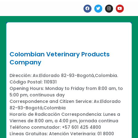
F
T
I
Y
a
w
n
o
c
i
s
u
e
t
t
t
b
t
a
u
o
e
g
b
o
r
r
e
k
a
m
Colombian Veterinary Products
Company
Dirección: Av.Eldorado 82-93-Bogotá,Colombia.
Código Postal: 110931
Opening Hours: Monday to Friday from 8:00 am, to
5:00 pm, continuous day
Correspondence and Citizen Service: Av.Eldorado
82-93-Bogotá,Colombia
Horario de Radicación Correspondencia: Lunes a
Viernes de 8:00 am, a 4:00 pm, jornada continua
Teléfono conmutador: +57 601 425 4800
Líneas Gratuitas: Atención Veterinaria: 01 8000