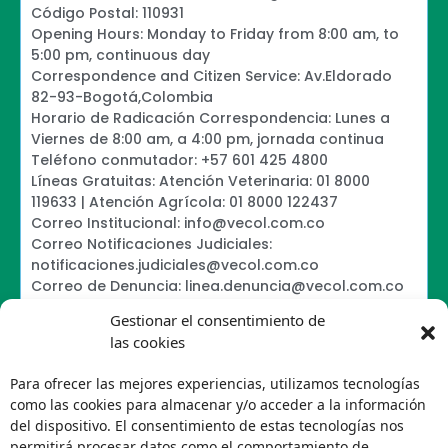
Código Postal: 110931
Opening Hours: Monday to Friday from 8:00 am, to
5:00 pm, continuous day
Correspondence and Citizen Service: Av.Eldorado
82-93-Bogotá,Colombia
Horario de Radicación Correspondencia: Lunes a
Viernes de 8:00 am, a 4:00 pm, jornada continua
Teléfono conmutador: +57 601 425 4800
Líneas Gratuitas: Atención Veterinaria: 01 8000
119633 | Atención Agrícola: 01 8000 122437
Correo Institucional: info@vecol.com.co
Correo Notificaciones Judiciales:
notificaciones.judiciales@vecol.com.co
Correo de Denuncia: linea.denuncia@vecol.com.co
Formulario para presentar denuncias PTEE y
Gestionar el consentimiento de
SAGRILAFT
las cookies
Política de Términos y Condiciones de Uso
Information Security Policy
Para ofrecer las mejores experiencias, utilizamos tecnologías
Política de Tratamiento de Datos Personales VECOL
como las cookies para almacenar y/o acceder a la información
S.A
del dispositivo. El consentimiento de estas tecnologías nos
Política de Derechos de Autor y Uso sobre los
permitirá procesar datos como el comportamiento de