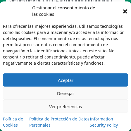
Viernes de 8:00 am, a 4:00 pm, jornada continua
Teléfono conmutador: +57 601 425 4800
Gestionar el consentimiento de
Líneas Gratuitas: Atención Veterinaria: 01 8000
las cookies
119633 | Atención Agrícola: 01 8000 122437
Correo Institucional: info@vecol.com.co
Para ofrecer las mejores experiencias, utilizamos tecnologías
Correo Notificaciones Judiciales:
como las cookies para almacenar y/o acceder a la información
notificaciones.judiciales@vecol.com.co
del dispositivo. El consentimiento de estas tecnologías nos
Correo de Denuncia: linea.denuncia@vecol.com.co
permitirá procesar datos como el comportamiento de
Formulario para presentar denuncias PTEE y
navegación o las identificaciones únicas en este sitio. No
SAGRILAFT
consentir o retirar el consentimiento, puede afectar
Política de Términos y Condiciones de Uso
negativamente a ciertas características y funciones.
Information Security Policy
Política de Tratamiento de Datos Personales VECOL
Aceptar
S.A
Política de Derechos de Autor y Uso sobre los
Contenidos
Denegar
Política Editorial de la Sede Electrónica
Encuesta de usabilidad
Ver preferencias
Política de
Política de Protección de Datos
Information
Cookies
Personales
Security Policy