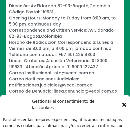
Dirección: Av.Eldorado 82-93-Bogotá,Colombia.
Código Postal: 110931
Opening Hours: Monday to Friday from 8:00 am, to
5:00 pm, continuous day
Correspondence and Citizen Service: Av.Eldorado
82-93-Bogotá,Colombia
Horario de Radicación Correspondencia: Lunes a
Viernes de 8:00 am, a 4:00 pm, jornada continua
Teléfono conmutador: +57 601 425 4800
Líneas Gratuitas: Atención Veterinaria: 01 8000
119633 | Atención Agrícola: 01 8000 122437
Correo Institucional: info@vecol.com.co
Correo Notificaciones Judiciales:
notificaciones.judiciales@vecol.com.co
Correo de Denuncia: linea.denuncia@vecol.com.co
Formulario para presentar denuncias PTEE y
Gestionar el consentimiento de
SAGRILAFT
las cookies
Política de Términos y Condiciones de Uso
Information Security Policy
Para ofrecer las mejores experiencias, utilizamos tecnologías
Política de Tratamiento de Datos Personales VECOL
como las cookies para almacenar y/o acceder a la información
S.A