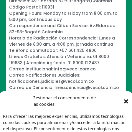
Dirección: Av.Eldorado 82-93-Bogotá,Colombia.
Código Postal: 110931
Opening Hours: Monday to Friday from 8:00 am, to
5:00 pm, continuous day
Correspondence and Citizen Service: Av.Eldorado
82-93-Bogotá,Colombia
Horario de Radicación Correspondencia: Lunes a
Viernes de 8:00 am, a 4:00 pm, jornada continua
Teléfono conmutador: +57 601 425 4800
Líneas Gratuitas: Atención Veterinaria: 01 8000
119633 | Atención Agrícola: 01 8000 122437
Correo Institucional: info@vecol.com.co
Correo Notificaciones Judiciales:
notificaciones.judiciales@vecol.com.co
Correo de Denuncia: linea.denuncia@vecol.com.co
Formulario para presentar denuncias PTEE y
Gestionar el consentimiento de
SAGRILAFT
las cookies
Política de Términos y Condiciones de Uso
Information Security Policy
Para ofrecer las mejores experiencias, utilizamos tecnologías
Política de Tratamiento de Datos Personales VECOL
como las cookies para almacenar y/o acceder a la información
S.A
del dispositivo. El consentimiento de estas tecnologías nos
Política de Derechos de Autor y Uso sobre los