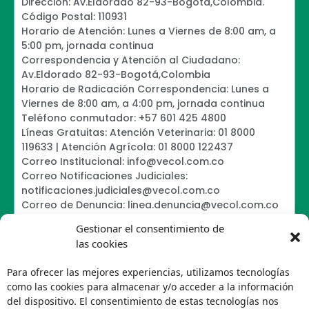
Dirección: Av.Eldorado 82-93-Bogotá,Colombia.
Código Postal: 110931
Horario de Atención: Lunes a Viernes de 8:00 am, a
5:00 pm, jornada continua
Correspondencia y Atención al Ciudadano:
Av.Eldorado 82-93-Bogotá,Colombia
Horario de Radicación Correspondencia: Lunes a
Viernes de 8:00 am, a 4:00 pm, jornada continua
Teléfono conmutador: +57 601 425 4800
Líneas Gratuitas: Atención Veterinaria: 01 8000
119633 | Atención Agrícola: 01 8000 122437
Correo Institucional: info@vecol.com.co
Correo Notificaciones Judiciales:
notificaciones.judiciales@vecol.com.co
Correo de Denuncia: linea.denuncia@vecol.com.co
Formulario para presentar denuncias PTEE y
Gestionar el consentimiento de
SAGRILAFT
las cookies
Política de Términos y Condiciones de Uso
Política de Seguridad de la Información
Para ofrecer las mejores experiencias, utilizamos tecnologías
Política de Tratamiento de Datos Personales VECOL
como las cookies para almacenar y/o acceder a la información
S.A
del dispositivo. El consentimiento de estas tecnologías nos
Política de Derechos de Autor y Uso sobre los