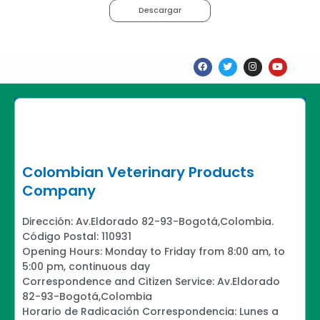
Descargar
F
T
I
Y
a
w
n
o
c
i
s
u
e
t
t
t
b
t
a
u
o
e
g
b
o
r
r
e
k
a
m
Colombian Veterinary Products
Company
Dirección: Av.Eldorado 82-93-Bogotá,Colombia.
Código Postal: 110931
Opening Hours: Monday to Friday from 8:00 am, to
5:00 pm, continuous day
Correspondence and Citizen Service: Av.Eldorado
82-93-Bogotá,Colombia
Horario de Radicación Correspondencia: Lunes a