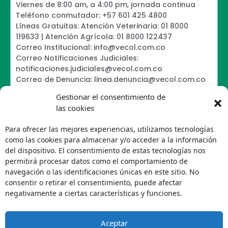
Viernes de 8:00 am, a 4:00 pm, jornada continua
Teléfono conmutador: +57 601 425 4800
Líneas Gratuitas: Atención Veterinaria: 01 8000
119633 | Atención Agrícola: 01 8000 122437
Correo Institucional: info@vecol.com.co
Correo Notificaciones Judiciales:
notificaciones.judiciales@vecol.com.co
Correo de Denuncia: linea.denuncia@vecol.com.co
Formulario para presentar denuncias PTEE y
Gestionar el consentimiento de
SAGRILAFT
las cookies
Política de Términos y Condiciones de Uso
Information Security Policy
Para ofrecer las mejores experiencias, utilizamos tecnologías
Política de Tratamiento de Datos Personales VECOL
como las cookies para almacenar y/o acceder a la información
S.A
del dispositivo. El consentimiento de estas tecnologías nos
Política de Derechos de Autor y Uso sobre los
permitirá procesar datos como el comportamiento de
Contenidos
navegación o las identificaciones únicas en este sitio. No
Política Editorial de la Sede Electrónica
consentir o retirar el consentimiento, puede afectar
Encuesta de usabilidad
negativamente a ciertas características y funciones.
Aceptar