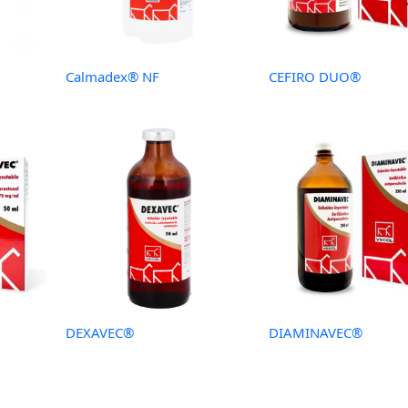
Calmadex® NF
CEFIRO DUO®
DEXAVEC®
DIAMINAVEC®