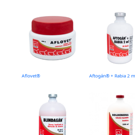
Aflovet®
Aftogán® + Rabia 2 m