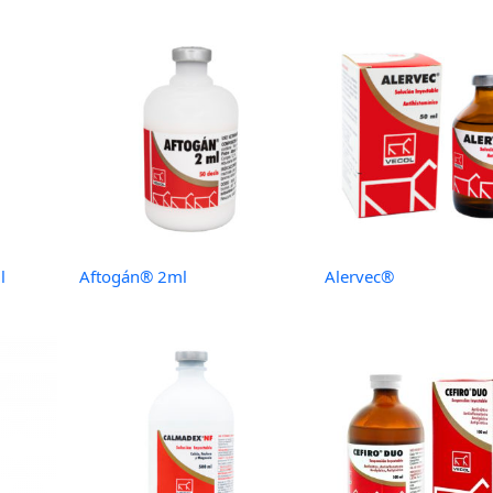
l
Aftogán® 2ml
Alervec®