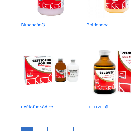
Blindagán®
Boldenona
Ceftiofur Sódico
CELOVEC®