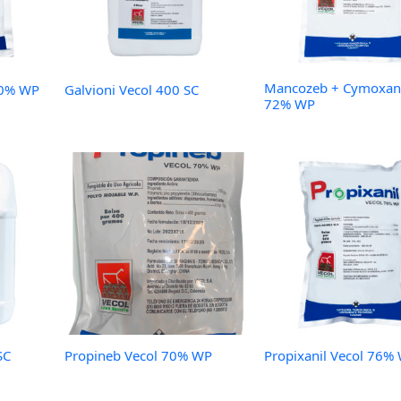
Mancozeb + Cymoxani
50% WP
Galvioni Vecol 400 SC
72% WP
SC
Propineb Vecol 70% WP
Propixanil Vecol 76%