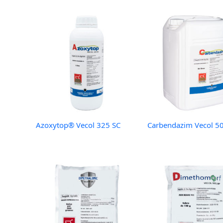
Azoxytop® Vecol 325 SC
Carbendazim Vecol 5