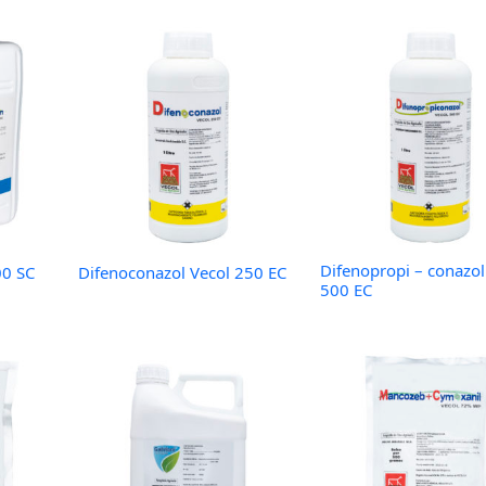
Difenopropi – conazol
00 SC
Difenoconazol Vecol 250 EC
500 EC