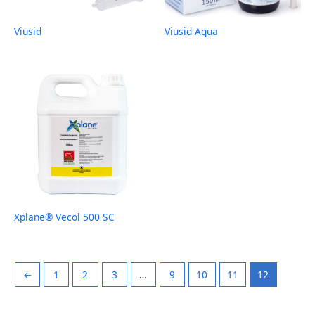
Viusid
Viusid Aqua
Xplane® Vecol 500 SC
←
1
2
3
…
9
10
11
12