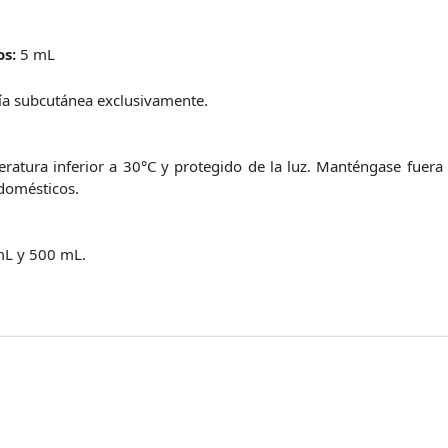
os:
5 mL
ía subcutánea exclusivamente.
atura inferior a 30°C y protegido de la luz. Manténgase fuera 
domésticos.
mL y 500 mL.