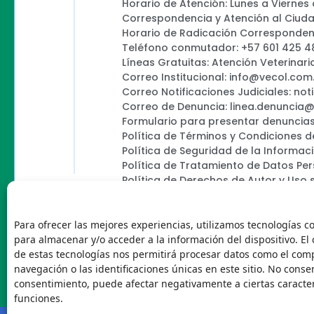
Horario de Atención: Lunes a Viernes
Correspondencia y Atención al Ciud
Horario de Radicación Correspondenc
Teléfono conmutador: +57 601 425 4
Líneas Gratuitas: Atención Veterinari
Correo Institucional: info@vecol.com
Correo Notificaciones Judiciales: not
Correo de Denuncia: linea.denuncia
Formulario para presentar denuncias
Política de Términos y Condiciones d
Política de Seguridad de la Informac
Política de Tratamiento de Datos Pe
Política de Derechos de Autor y Uso 
Política Editorial de la Sede Electróni
Encuesta de usabilidad
Para ofrecer las mejores experiencias, utilizamos tecnologías c
para almacenar y/o acceder a la información del dispositivo. El
de estas tecnologías nos permitirá procesar datos como el co
navegación o las identificaciones únicas en este sitio. No consent
Vecol
consentimiento, puede afectar negativamente a ciertas caracter
funciones.