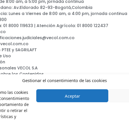
 de 8:00 am, a 5:00 pm, jornada continua
adano: Av.Eldorado 82-93-Bogotá,Colombia
ia: Lunes a Viernes de 8:00 am, a 4:00 pm, jornada continua
800
a: 01 8000 119633 | Atención Agrícola: 01 8000 122437
.co
ificaciones.judiciales@vecol.com.co
@vecol.com.co
 PTEE y SAGRILAFT
e Uso
ión
rsonales VECOL S.A
sobre los Contenidos
ca
Gestionar el consentimiento de las cookies
omo las cookies
Aceptar
 consentimiento
mportamiento de
ir o retirar el
Vecol.oficial
VecolSA
VecolColombia
Vecols.a.
ísticas y