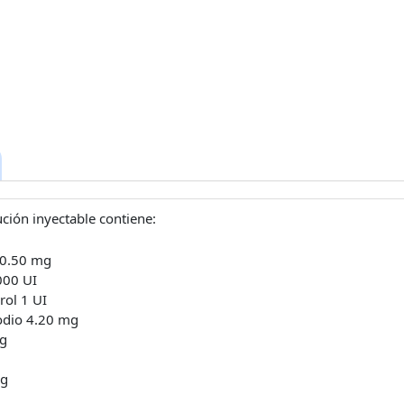
ción inyectable contiene:
 0.50 mg
000 UI
rol 1 UI
odio 4.20 mg
mg
mg