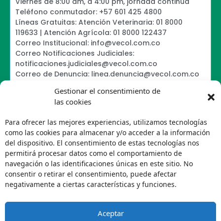
Viernes de 8:00 am, a 4:00 pm, jornada continua
Teléfono conmutador: +57 601 425 4800
Líneas Gratuitas: Atención Veterinaria: 01 8000
119633 | Atención Agrícola: 01 8000 122437
Correo Institucional: info@vecol.com.co
Correo Notificaciones Judiciales:
notificaciones.judiciales@vecol.com.co
Correo de Denuncia: linea.denuncia@vecol.com.co
Formulario para presentar denuncias PTEE y
Gestionar el consentimiento de
SAGRILAFT
las cookies
Política de Términos y Condiciones de Uso
Política de Seguridad de la Información
Para ofrecer las mejores experiencias, utilizamos tecnologías
Política de Tratamiento de Datos Personales VECOL
como las cookies para almacenar y/o acceder a la información
S.A
del dispositivo. El consentimiento de estas tecnologías nos
Política de Derechos de Autor y Uso sobre los
permitirá procesar datos como el comportamiento de
Contenidos
navegación o las identificaciones únicas en este sitio. No
Política Editorial de la Sede Electrónica
consentir o retirar el consentimiento, puede afectar
Encuesta de usabilidad
negativamente a ciertas características y funciones.
Aceptar