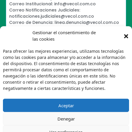
Correo Institucional: info@vecol.com.co
Correo Notificaciones Judiciales:
notificaciones.judiciales@vecol.com.co
Correo de Denuncia: linea.denuncia@vecol.com.co
Formulario para presentar denuncias PTEE y
Gestionar el consentimiento de
SAGRILAFT
las cookies
Política de Términos y Condiciones de Uso
Política de Seguridad de la Información
Para ofrecer las mejores experiencias, utilizamos tecnologías
Política de Tratamiento de Datos Personales VECOL
como las cookies para almacenar y/o acceder a la información
S.A
del dispositivo. El consentimiento de estas tecnologías nos
Política de Derechos de Autor y Uso sobre los
permitirá procesar datos como el comportamiento de
Contenidos
navegación o las identificaciones únicas en este sitio. No
Política Editorial de la Sede Electrónica
consentir o retirar el consentimiento, puede afectar
Encuesta de usabilidad
negativamente a ciertas características y funciones.
Aceptar
Denegar
Ver preferencias