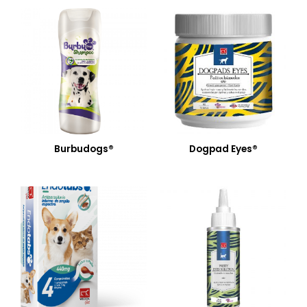
Burbudogs®
Dogpad Eyes®