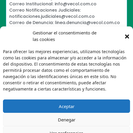
Correo Institucional: info@vecol.com.co
Correo Notificaciones Judiciales:
notificaciones.judiciales@vecol.com.co
Correo de Denuncia: linea.denuncia@vecol.com.co
Formulario para presentar denuncias PTEE y
Gestionar el consentimiento de
SAGRILAFT
las cookies
Política de Términos y Condiciones de Uso
Information Security Policy
Para ofrecer las mejores experiencias, utilizamos tecnologías
Política de Tratamiento de Datos Personales VECOL
como las cookies para almacenar y/o acceder a la información
S.A
del dispositivo. El consentimiento de estas tecnologías nos
Política de Derechos de Autor y Uso sobre los
permitirá procesar datos como el comportamiento de
Contenidos
navegación o las identificaciones únicas en este sitio. No
Política Editorial de la Sede Electrónica
consentir o retirar el consentimiento, puede afectar
Encuesta de usabilidad
negativamente a ciertas características y funciones.
Aceptar
Denegar
Ver preferencias