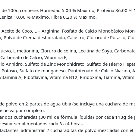
n de 100g contiene: Humedad 5.00 % Maximo, Proteína 36.00 % 
Ceniza 10.00 % Maximo, Fibra 0.20 % Maximo.
, Aceite de Coco, L – Arginina, Fosfato de Calcio Monobásico Mo
, Polvo de Crema deshidratada, Calostro, Cloruro de Potasio, Clo
uevo, L metionina, Cloruro de colina, Lecitina de Soya, Carbona
, Carbonato de Calcio, Vitamina E,
io Anhidro, Sulfato de Zinc Monohidrato, Sulfato de Hierro Hept
e Potasio, Sulfato de manganeso, Pantotenato de Calcio Niacina, 
Vitamina A, Riboflavina, Vitamina B12, Piridoxina, Tiamina, Vita
de polvo en 2 partes de agua tibia (se incluye una cuchara de me
disuelva por completo.
rar dos cucharadas (30 ml de fórmula líquida) por cada 113g de 
esitar ser alimentados cada 3 a 4 horas.
lactantes: administrar 2 cucharaditas de polvo mezcladas con el