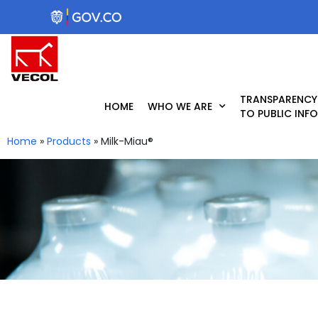
Skip
to
content
TRANSPARENCY
HOME
WHO WE ARE
TO PUBLIC INF
Home
»
Products
»
Milk-Miau®