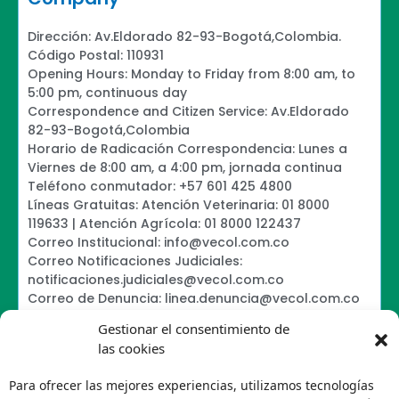
Dirección: Av.Eldorado 82-93-Bogotá,Colombia.
Código Postal: 110931
Opening Hours: Monday to Friday from 8:00 am, to
5:00 pm, continuous day
Correspondence and Citizen Service: Av.Eldorado
82-93-Bogotá,Colombia
Horario de Radicación Correspondencia: Lunes a
Viernes de 8:00 am, a 4:00 pm, jornada continua
Teléfono conmutador: +57 601 425 4800
Líneas Gratuitas: Atención Veterinaria: 01 8000
119633 | Atención Agrícola: 01 8000 122437
Correo Institucional: info@vecol.com.co
Correo Notificaciones Judiciales:
notificaciones.judiciales@vecol.com.co
Correo de Denuncia: linea.denuncia@vecol.com.co
Formulario para presentar denuncias PTEE y
Gestionar el consentimiento de
SAGRILAFT
las cookies
Política de Términos y Condiciones de Uso
Information Security Policy
Para ofrecer las mejores experiencias, utilizamos tecnologías
Política de Tratamiento de Datos Personales VECOL