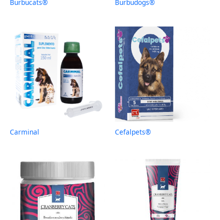
Burbucats®
Burbudogs®
Carminal
Cefalpets®