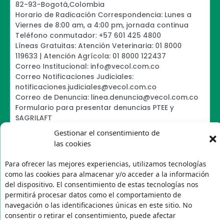
82-93-Bogotá,Colombia
Horario de Radicación Correspondencia: Lunes a
Viernes de 8:00 am, a 4:00 pm, jornada continua
Teléfono conmutador: +57 601 425 4800
Líneas Gratuitas: Atención Veterinaria: 01 8000
119633 | Atención Agrícola: 01 8000 122437
Correo Institucional: info@vecol.com.co
Correo Notificaciones Judiciales:
notificaciones.judiciales@vecol.com.co
Correo de Denuncia: linea.denuncia@vecol.com.co
Formulario para presentar denuncias PTEE y
SAGRILAFT
Política de Términos y Condiciones de Uso
Gestionar el consentimiento de
Information Security Policy
las cookies
Política de Tratamiento de Datos Personales VECOL
S.A
Para ofrecer las mejores experiencias, utilizamos tecnologías
Política de Derechos de Autor y Uso sobre los
como las cookies para almacenar y/o acceder a la información
Contenidos
del dispositivo. El consentimiento de estas tecnologías nos
Política Editorial de la Sede Electrónica
permitirá procesar datos como el comportamiento de
Encuesta de usabilidad
navegación o las identificaciones únicas en este sitio. No
consentir o retirar el consentimiento, puede afectar