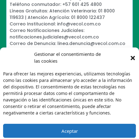
Teléfono conmutador: +57 601 425 4800
Líneas Gratuitas: Atención Veterinaria: 01 8000
119633 | Atención Agrícola: 01 8000 122437
Correo Institucional: info@vecol.com.co
Correo Notificaciones Judiciales:
notificaciones.judiciales@vecol.com.co
Correo de Denuncia: linea.denuncia@vecol.com.co
Formulario para presentar denuncias PTEE y
Gestionar el consentimiento de
SAGRILAFT
las cookies
Política de Términos y Condiciones de Uso
Information Security Policy
Para ofrecer las mejores experiencias, utilizamos tecnologías
Política de Tratamiento de Datos Personales VECOL
como las cookies para almacenar y/o acceder a la información
S.A
del dispositivo. El consentimiento de estas tecnologías nos
Política de Derechos de Autor y Uso sobre los
permitirá procesar datos como el comportamiento de
Contenidos
navegación o las identificaciones únicas en este sitio. No
Política Editorial de la Sede Electrónica
consentir o retirar el consentimiento, puede afectar
Encuesta de usabilidad
negativamente a ciertas características y funciones.
Aceptar