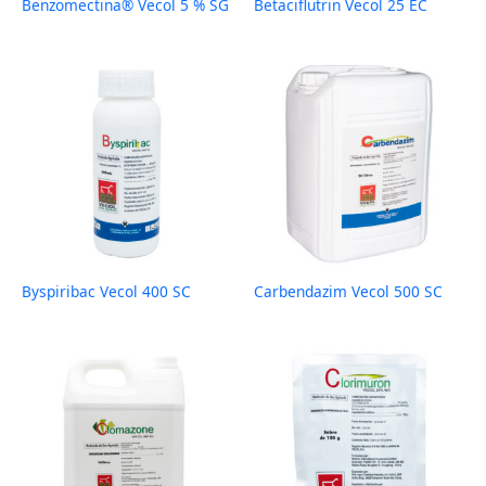
Benzomectina® Vecol 5 % SG
Betaciflutrin Vecol 25 EC
Byspiribac Vecol 400 SC
Carbendazim Vecol 500 SC