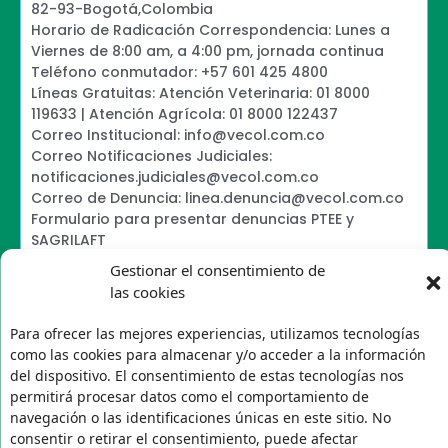
82-93-Bogotá,Colombia
Horario de Radicación Correspondencia: Lunes a
Viernes de 8:00 am, a 4:00 pm, jornada continua
Teléfono conmutador: +57 601 425 4800
Líneas Gratuitas: Atención Veterinaria: 01 8000
119633 | Atención Agrícola: 01 8000 122437
Correo Institucional: info@vecol.com.co
Correo Notificaciones Judiciales:
notificaciones.judiciales@vecol.com.co
Correo de Denuncia: linea.denuncia@vecol.com.co
Formulario para presentar denuncias PTEE y
SAGRILAFT
Política de Términos y Condiciones de Uso
Gestionar el consentimiento de
Information Security Policy
las cookies
Política de Tratamiento de Datos Personales VECOL
S.A
Para ofrecer las mejores experiencias, utilizamos tecnologías
Política de Derechos de Autor y Uso sobre los
como las cookies para almacenar y/o acceder a la información
Contenidos
del dispositivo. El consentimiento de estas tecnologías nos
Política Editorial de la Sede Electrónica
permitirá procesar datos como el comportamiento de
Encuesta de usabilidad
navegación o las identificaciones únicas en este sitio. No
consentir o retirar el consentimiento, puede afectar