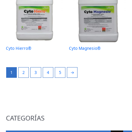
Cyto Hierro®
Cyto Magnesio®
1
2
3
4
5
→
CATEGORÍAS