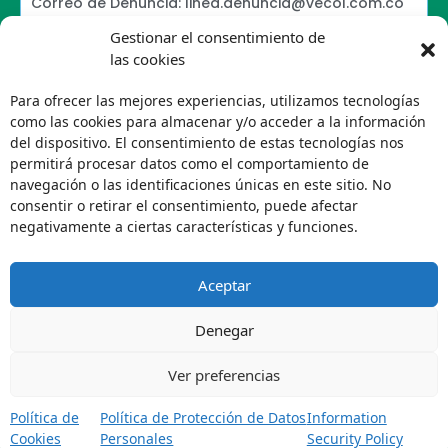
Correo de Denuncia: linea.denuncia@vecol.com.co
Formulario para presentar denuncias PTEE y
Gestionar el consentimiento de
SAGRILAFT
las cookies
Política de Términos y Condiciones de Uso
Information Security Policy
Para ofrecer las mejores experiencias, utilizamos tecnologías
Política de Tratamiento de Datos Personales VECOL
como las cookies para almacenar y/o acceder a la información
S.A
del dispositivo. El consentimiento de estas tecnologías nos
Política de Derechos de Autor y Uso sobre los
permitirá procesar datos como el comportamiento de
Contenidos
navegación o las identificaciones únicas en este sitio. No
Política Editorial de la Sede Electrónica
consentir o retirar el consentimiento, puede afectar
Encuesta de usabilidad
negativamente a ciertas características y funciones.
Aceptar
Denegar
Ver preferencias
Política de
Política de Protección de Datos
Information
Cookies
Personales
Security Policy