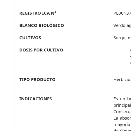
REGISTRO ICA N°
PL00137
BLANCO BIOLÓGICO
Verdolag
CULTIVOS
Sorgo, m
DOSIS POR CULTIVO
TIPO PRODUCTO
Herbicid
INDICACIONES
Es un he
principa
Consecue
La absor
mayoría 
de Cyper