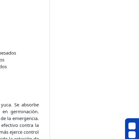
 pesados
os
ados
 yuca. Se absorbe
s en germinación.
de la emergencia.
efectivo contra la
más ejerce control
ide la rotación de