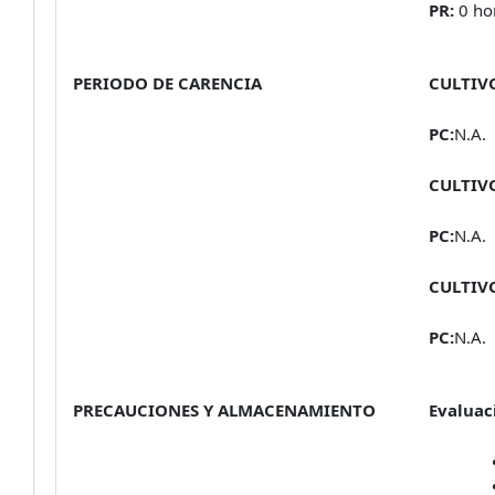
PR:
0 ho
PERIODO DE CARENCIA
CULTIV
PC:
N.A.
CULTIV
PC:
N.A.
CULTIV
PC:
N.A.
PRECAUCIONES Y ALMACENAMIENTO
Evaluac