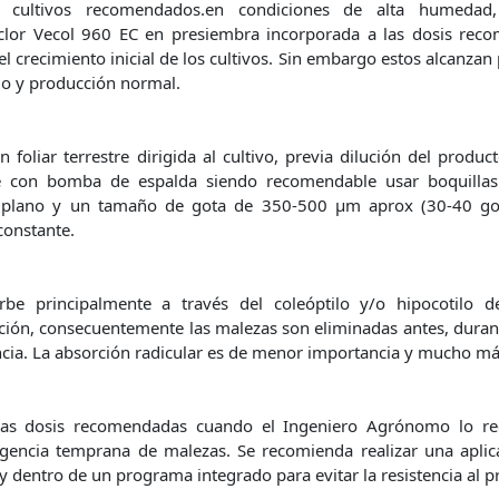
 cultivos recomendados.en condiciones de alta humedad,
clor Vecol 960 EC en presiembra incorporada a las dosis re
 el crecimiento inicial de los cultivos. Sin embargo estos alcanza
lo y producción normal.
n foliar terrestre dirigida al cultivo, previa dilución del produ
se con bomba de espalda siendo recomendable usar boquillas
 plano y un tamaño de gota de 350-500 µm aprox (30-40 go
constante.
rbe principalmente a través del coleóptilo y/o hipocotilo d
ión, consecuentemente las malezas son eliminadas antes, duran
ia. La absorción radicular es de menor importancia y mucho más
 las dosis recomendadas cuando el Ingeniero Agrónomo lo r
encia temprana de malezas. Se recomienda realizar una aplica
y dentro de un programa integrado para evitar la resistencia al p