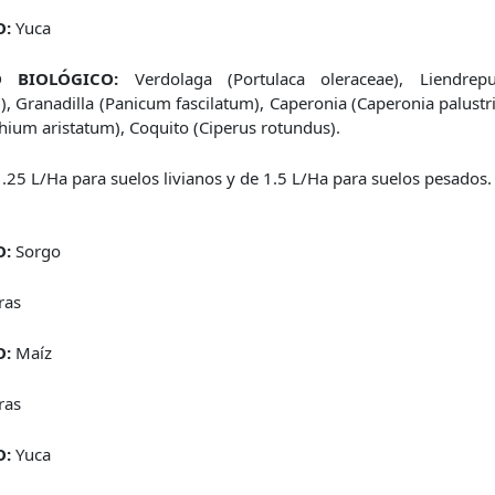
O:
Yuca
 BIOLÓGICO:
Verdolaga (Portulaca oleraceae), Liendrepu
, Granadilla (Panicum fascilatum), Caperonia (Caperonia palustri
hium aristatum), Coquito (Ciperus rotundus).
.25 L/Ha para suelos livianos y de 1.5 L/Ha para suelos pesados.
O:
Sorgo
ras
O:
Maíz
ras
O:
Yuca