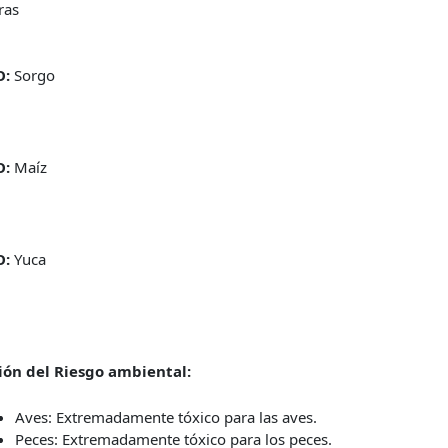
ras
O:
Sorgo
O:
Maíz
O:
Yuca
ión del Riesgo ambiental:
Aves: Extremadamente tóxico para las aves.
Peces: Extremadamente tóxico para los peces.