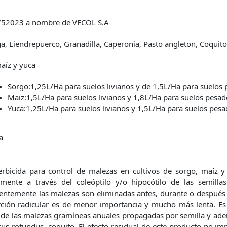
52023 a nombre de VECOL S.A
a, Liendrepuerco, Granadilla, Caperonia, Pasto angleton, Coquito
aíz y yuca
Sorgo:1,25L/Ha para suelos livianos y de 1,5L/Ha para suelos
Maiz:1,5L/Ha para suelos livianos y 1,8L/Ha para suelos pesad
Yuca:1,25L/Ha para suelos livianos y 1,5L/Ha para suelos pes
a
rbicida para control de malezas en cultivos de sorgo, maíz y
lmente a través del coleóptilo y/o hipocótilo de las semilla
ntemente las malezas son eliminadas antes, durante o después 
ción radicular es de menor importancia y mucho más lenta. Es 
de las malezas gramíneas anuales propagadas por semilla y ade
us rotundus, coquito. El efecto residual de este producto no imp