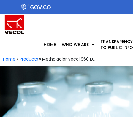
Skip
to
content
TRANSPARENCY
HOME
WHO WE ARE
TO PUBLIC INF
Home
»
Products
»
Metholaclor Vecol 960 EC