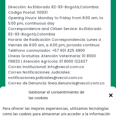
Dirección: Av.Eldorado 82-93-Bogotá,Colombia.
Código Postal: 110931
Opening Hours: Monday to Friday from 8:00 am, to
5:00 pm, continuous day
Correspondence and Citizen Service: Av.Eldorado
82-93-Bogotá,Colombia
Horario de Radicación Correspondencia: Lunes a
Viernes de 8:00 am, a 4:00 pm, jornada continua
Teléfono conmutador: +57 601 425 4800
Líneas Gratuitas: Atención Veterinaria: 01 8000
119633 | Atención Agrícola: 01 8000 122437
Correo Institucional: info@vecol.com.co
Correo Notificaciones Judiciales:
notificaciones.judiciales@vecol.com.co
Correo de Denuncia: linea.denuncia@vecol.com.co
Formulario para presentar denuncias PTEE y
Gestionar el consentimiento de
SAGRILAFT
las cookies
Política de Términos y Condiciones de Uso
Information Security Policy
Para ofrecer las mejores experiencias, utilizamos tecnologías
Política de Tratamiento de Datos Personales VECOL
como las cookies para almacenar y/o acceder a la información
S.A