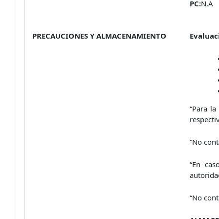
PC:
N.A
PRECAUCIONES Y ALMACENAMIENTO
Evaluac
“Para la
respecti
“No cont
“En cas
autorida
“No cont