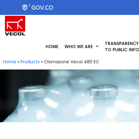
Skip
to
content
TRANSPARENCY
HOME
WHO WE ARE
TO PUBLIC INF
Home
»
Products
»
Clomazone Vecol 480 EC