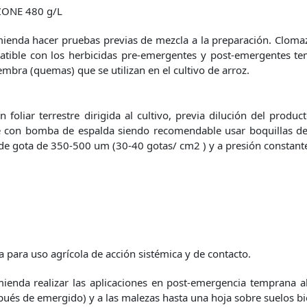
ONE 480 g/L
ienda hacer pruebas previas de mezcla a la preparación. Cloma
tible con los herbicidas pre-emergentes y post-emergentes tem
embra (quemas) que se utilizan en el cultivo de arroz.
n foliar terrestre dirigida al cultivo, previa dilución del produ
se con bomba de espalda siendo recomendable usar boquillas d
e gota de 350-500 um (30-40 gotas/ cm2 ) y a presión constant
a para uso agrícola de acción sistémica y de contacto.
ienda realizar las aplicaciones en post-emergencia temprana al
pués de emergido) y a las malezas hasta una hoja sobre suelos b