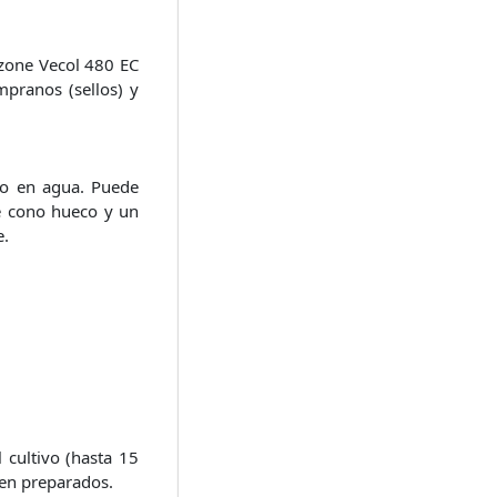
zone Vecol 480 EC
pranos (sellos) y
cto en agua. Puede
e cono hueco y un
e.
 cultivo (hasta 15
ien preparados.