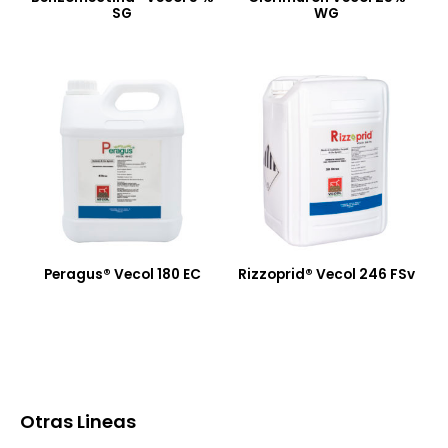
SG
WG
Peragus® Vecol 180 EC
Rizzoprid® Vecol 246 FSv
Otras Lineas