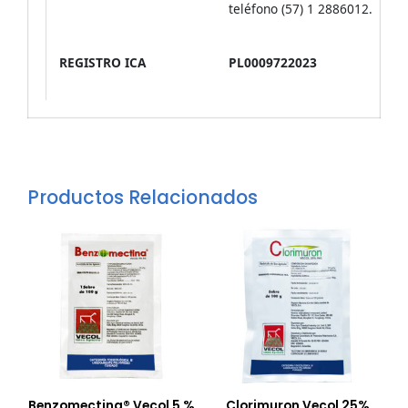
teléfono (57) 1 2886012.
REGISTRO ICA
PL0009722023
Productos Relacionados
Benzomectina® Vecol 5 %
Clorimuron Vecol 25%