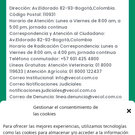
Dirección: Av.Eldorado 82-93-Bogotá,Colombia.
Código Postal: 110931
Horario de Atención: Lunes a Viernes de 8:00 am, a
5:00 pm, jornada continua
Correspondencia y Atención al Ciudadano:
Av.Eldorado 82-93-Bogotá,Colombia
Horario de Radicación Correspondencia: Lunes a
Viernes de 8:00 am, a 4:00 pm, jornada continua
Teléfono conmutador: +57 601 425 4800
Líneas Gratuitas: Atención Veterinaria: 01 8000
119633 | Atención Agrícola: 01 8000 122437
Correo Institucional: info@vecol.com.co
Correo Notificaciones Judiciales:
notificaciones.judiciales@vecol.com.co
Correo de Denuncia: linea.denuncia@vecol.com.co
Formulario para presentar denuncias PTEE y
Gestionar el consentimiento de
SAGRILAFT
las cookies
Política de Términos y Condiciones de Uso
Política de Seguridad de la Información
Para ofrecer las mejores experiencias, utilizamos tecnologías
Política de Tratamiento de Datos Personales VECOL
como las cookies para almacenar y/o acceder a la información
S.A