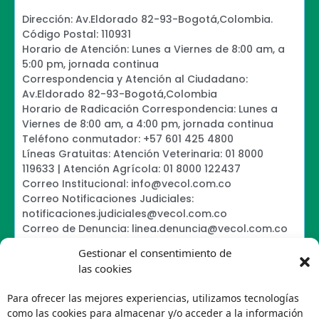
Dirección: Av.Eldorado 82-93-Bogotá,Colombia.
Código Postal: 110931
Horario de Atención: Lunes a Viernes de 8:00 am, a
5:00 pm, jornada continua
Correspondencia y Atención al Ciudadano:
Av.Eldorado 82-93-Bogotá,Colombia
Horario de Radicación Correspondencia: Lunes a
Viernes de 8:00 am, a 4:00 pm, jornada continua
Teléfono conmutador: +57 601 425 4800
Líneas Gratuitas: Atención Veterinaria: 01 8000
119633 | Atención Agrícola: 01 8000 122437
Correo Institucional: info@vecol.com.co
Correo Notificaciones Judiciales:
notificaciones.judiciales@vecol.com.co
Correo de Denuncia: linea.denuncia@vecol.com.co
Formulario para presentar denuncias PTEE y
Gestionar el consentimiento de
SAGRILAFT
las cookies
Política de Términos y Condiciones de Uso
Política de Seguridad de la Información
Para ofrecer las mejores experiencias, utilizamos tecnologías
Política de Tratamiento de Datos Personales VECOL
como las cookies para almacenar y/o acceder a la información
S.A