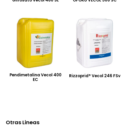
Glifosato Vecol 480 SL
OPOKU VECOL 500 SC
Pendimetalina Vecol 400
Rizzoprid® Vecol 246 FSv
EC
Otras Lineas