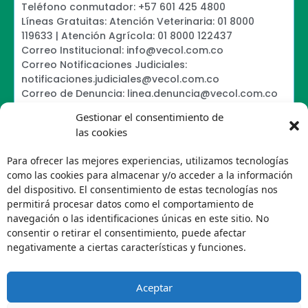
Teléfono conmutador: +57 601 425 4800
Líneas Gratuitas: Atención Veterinaria: 01 8000
119633 | Atención Agrícola: 01 8000 122437
Correo Institucional: info@vecol.com.co
Correo Notificaciones Judiciales:
notificaciones.judiciales@vecol.com.co
Correo de Denuncia: linea.denuncia@vecol.com.co
Formulario para presentar denuncias PTEE y
Gestionar el consentimiento de
SAGRILAFT
las cookies
Política de Términos y Condiciones de Uso
Information Security Policy
Para ofrecer las mejores experiencias, utilizamos tecnologías
Política de Tratamiento de Datos Personales VECOL
como las cookies para almacenar y/o acceder a la información
S.A
del dispositivo. El consentimiento de estas tecnologías nos
Política de Derechos de Autor y Uso sobre los
permitirá procesar datos como el comportamiento de
Contenidos
navegación o las identificaciones únicas en este sitio. No
Política Editorial de la Sede Electrónica
consentir o retirar el consentimiento, puede afectar
Encuesta de usabilidad
negativamente a ciertas características y funciones.
Aceptar