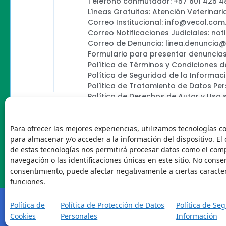
Teléfono conmutador: +57 601 425 4
Líneas Gratuitas: Atención Veterinari
Correo Institucional: info@vecol.com
Correo Notificaciones Judiciales: not
Correo de Denuncia: linea.denuncia
Formulario para presentar denuncias
Política de Términos y Condiciones d
Política de Seguridad de la Informac
Política de Tratamiento de Datos Pe
Política de Derechos de Autor y Uso 
Política Editorial de la Sede Electróni
Encuesta de usabilidad
Para ofrecer las mejores experiencias, utilizamos tecnologías c
para almacenar y/o acceder a la información del dispositivo. El
de estas tecnologías nos permitirá procesar datos como el co
navegación o las identificaciones únicas en este sitio. No consent
Vecol
consentimiento, puede afectar negativamente a ciertas caracter
funciones.
Política de
Política de Protección de Datos
Política de Se
Cookies
Personales
Información