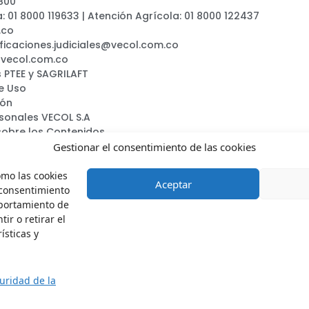
800
a: 01 8000 119633 | Atención Agrícola: 01 8000 122437
.co
ificaciones.judiciales@vecol.com.co
@vecol.com.co
 PTEE y SAGRILAFT
e Uso
ión
rsonales VECOL S.A
sobre los Contenidos
ca
Gestionar el consentimiento de las cookies
omo las cookies
Aceptar
 consentimiento
mportamiento de
ir o retirar el
Vecol.oficial
VecolSA
VecolColombia
Vecols.a.
ísticas y
guridad de la