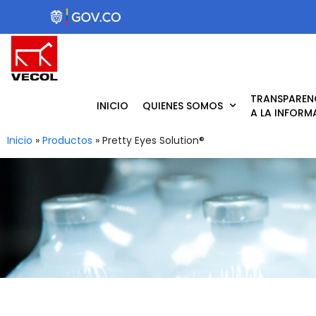
Ir
al
contenido
TRANSPAREN
INICIO
QUIENES SOMOS
A LA INFORM
Inicio
»
Productos
»
Pretty Eyes Solution®