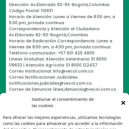
Dirección: Av.Eldorado 82-93-Bogotá,Colombia.
Código Postal: 110931
Horario de Atención: Lunes a Viernes de 8:00 am, a
5:00 pm, jornada continua
Correspondencia y Atención al Ciudadano:
Av.Eldorado 82-93-Bogotá,Colombia
Horario de Radicación Correspondencia: Lunes a
Viernes de 8:00 am, a 4:00 pm, jornada continua
Teléfono conmutador: +57 601 425 4800
Líneas Gratuitas: Atención Veterinaria: 01 8000
119633 | Atención Agrícola: 01 8000 122437
Correo Institucional: info@vecol.com.co
Correo Notificaciones Judiciales:
notificaciones.judiciales@vecol.com.co
Correo de Denuncia: linea.denuncia@vecol.com.co
Formulario para presentar denuncias PTEE y
Gestionar el consentimiento de
SAGRILAFT
las cookies
Política de Términos y Condiciones de Uso
Política de Seguridad de la Información
Para ofrecer las mejores experiencias, utilizamos tecnologías
Política de Tratamiento de Datos Personales VECOL
como las cookies para almacenar y/o acceder a la información
S.A