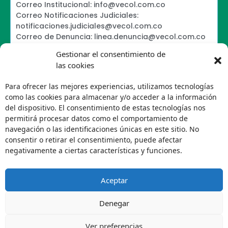
Correo Institucional: info@vecol.com.co
Correo Notificaciones Judiciales:
notificaciones.judiciales@vecol.com.co
Correo de Denuncia: linea.denuncia@vecol.com.co
Formulario para presentar denuncias PTEE y
Gestionar el consentimiento de
SAGRILAFT
las cookies
Política de Términos y Condiciones de Uso
Política de Seguridad de la Información
Para ofrecer las mejores experiencias, utilizamos tecnologías
Política de Tratamiento de Datos Personales VECOL
como las cookies para almacenar y/o acceder a la información
S.A
del dispositivo. El consentimiento de estas tecnologías nos
Política de Derechos de Autor y Uso sobre los
permitirá procesar datos como el comportamiento de
Contenidos
navegación o las identificaciones únicas en este sitio. No
Política Editorial de la Sede Electrónica
consentir o retirar el consentimiento, puede afectar
Encuesta de usabilidad
negativamente a ciertas características y funciones.
Aceptar
Denegar
Ver preferencias