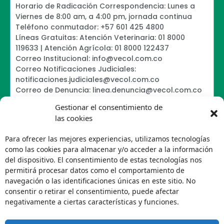
Horario de Radicación Correspondencia: Lunes a
Viernes de 8:00 am, a 4:00 pm, jornada continua
Teléfono conmutador: +57 601 425 4800
Líneas Gratuitas: Atención Veterinaria: 01 8000
119633 | Atención Agrícola: 01 8000 122437
Correo Institucional: info@vecol.com.co
Correo Notificaciones Judiciales:
notificaciones.judiciales@vecol.com.co
Correo de Denuncia: linea.denuncia@vecol.com.co
Formulario para presentar denuncias PTEE y
Gestionar el consentimiento de
SAGRILAFT
las cookies
Política de Términos y Condiciones de Uso
Política de Seguridad de la Información
Para ofrecer las mejores experiencias, utilizamos tecnologías
Política de Tratamiento de Datos Personales VECOL
como las cookies para almacenar y/o acceder a la información
S.A
del dispositivo. El consentimiento de estas tecnologías nos
Política de Derechos de Autor y Uso sobre los
permitirá procesar datos como el comportamiento de
Contenidos
navegación o las identificaciones únicas en este sitio. No
Política Editorial de la Sede Electrónica
consentir o retirar el consentimiento, puede afectar
Encuesta de usabilidad
negativamente a ciertas características y funciones.