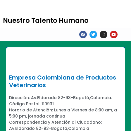
Nuestro Talento Humano
F
T
I
Y
a
w
n
o
c
i
s
u
e
t
t
t
b
t
a
u
o
e
g
b
o
r
r
e
k
a
m
Empresa Colombiana de Productos
Veterinarios
Dirección: Av.Eldorado 82-93-Bogotá,Colombia.
Código Postal: 110931
Horario de Atención: Lunes a Viernes de 8:00 am, a
5:00 pm, jornada continua
Correspondencia y Atención al Ciudadano:
Av.Eldorado 82-93-Bogotá,Colombia