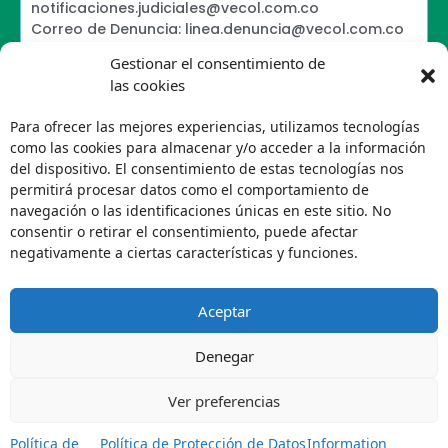
notificaciones.judiciales@vecol.com.co
Correo de Denuncia: linea.denuncia@vecol.com.co
Formulario para presentar denuncias PTEE y
Gestionar el consentimiento de
SAGRILAFT
las cookies
Política de Términos y Condiciones de Uso
Information Security Policy
Para ofrecer las mejores experiencias, utilizamos tecnologías
Política de Tratamiento de Datos Personales VECOL
como las cookies para almacenar y/o acceder a la información
S.A
del dispositivo. El consentimiento de estas tecnologías nos
Política de Derechos de Autor y Uso sobre los
permitirá procesar datos como el comportamiento de
Contenidos
navegación o las identificaciones únicas en este sitio. No
Política Editorial de la Sede Electrónica
consentir o retirar el consentimiento, puede afectar
Encuesta de usabilidad
negativamente a ciertas características y funciones.
Aceptar
Denegar
Ver preferencias
Política de
Política de Protección de Datos
Information