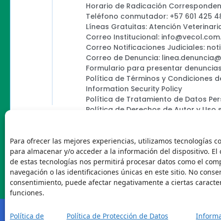
Horario de Radicación Correspondenc
Teléfono conmutador: +57 601 425 4
Líneas Gratuitas: Atención Veterinari
Correo Institucional: info@vecol.com
Correo Notificaciones Judiciales: not
Correo de Denuncia: linea.denuncia
Formulario para presentar denuncias
Política de Términos y Condiciones d
Information Security Policy
Política de Tratamiento de Datos Pe
Política de Derechos de Autor y Uso 
Política Editorial de la Sede Electróni
Encuesta de usabilidad
Para ofrecer las mejores experiencias, utilizamos tecnologías c
para almacenar y/o acceder a la información del dispositivo. El
de estas tecnologías nos permitirá procesar datos como el co
navegación o las identificaciones únicas en este sitio. No consent
Vecol
consentimiento, puede afectar negativamente a ciertas caracter
funciones.
Política de
Política de Protección de Datos
Informa