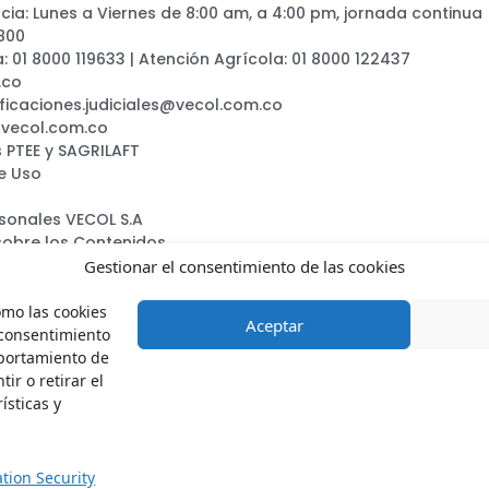
ia: Lunes a Viernes de 8:00 am, a 4:00 pm, jornada continua
800
a: 01 8000 119633 | Atención Agrícola: 01 8000 122437
.co
ificaciones.judiciales@vecol.com.co
@vecol.com.co
 PTEE y SAGRILAFT
e Uso
rsonales VECOL S.A
sobre los Contenidos
ca
Gestionar el consentimiento de las cookies
omo las cookies
Aceptar
 consentimiento
mportamiento de
ir o retirar el
Vecol.oficial
VecolSA
VecolColombia
Vecols.a.
ísticas y
tion Security