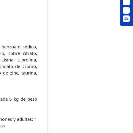
, benzoato sódico,
o, cobre citrato,
Lisina, L-prolina,
colinato de cromo,
o de zinc, taurina,
 cada 5 kg de peso
chones y adultas: 1
as.