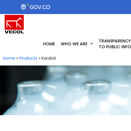
Skip
to
content
TRANSPARENCY
HOME
WHO WE ARE
TO PUBLIC INF
Home
»
Products
»
Kardioli