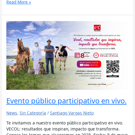
Read More »
Evento
público
participativo
en
vivo.
Evento público participativo en vivo.
News
,
Sin Categoría
/
Santiago Vargas Nieto
Te invitamos a nuestro evento público participativo en vivo.
VECOL: resultados que inspiran, impacto que transforma.
Conoce los logros que alcanzamos en 2025. Fecha: 8 de mayo