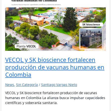
y
SK
bioscience
fortalecen
producción
de
vacunas
humanas
en
Colombia
VECOL y SK bioscience fortalecen
producción de vacunas humanas en
Colombia
News
,
Sin Categoría
/
Santiago Vargas Nieto
VECOL y SK bioscience fortalecen producción de vacunas
humanas en Colombia La alianza busca impulsar capacidades
científicas y soberanía sanitaria.