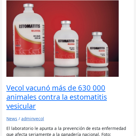
Vecol
vacunó
más
de
630
000
animales
contra
la
estomatitis
vesicular
Vecol vacunó más de 630 000
animales contra la estomatitis
vesicular
News
/
adminvecol
El laboratorio le apunta a la prevención de esta enfermedad
que afecta seriamente a la ganadería nacional. Foto: