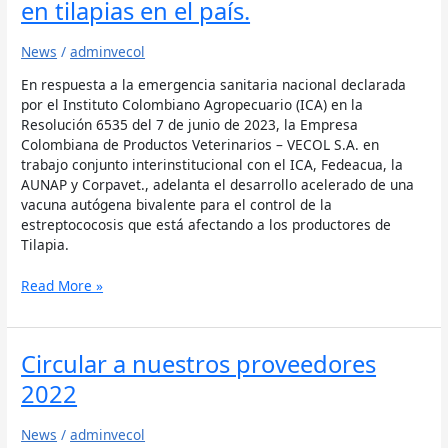
en tilapias en el país.
tilapias
en
el
News
/
adminvecol
país.
En respuesta a la emergencia sanitaria nacional declarada
por el Instituto Colombiano Agropecuario (ICA) en la
Resolución 6535 del 7 de junio de 2023, la Empresa
Colombiana de Productos Veterinarios – VECOL S.A. en
trabajo conjunto interinstitucional con el ICA, Fedeacua, la
AUNAP y Corpavet., adelanta el desarrollo acelerado de una
vacuna autógena bivalente para el control de la
estreptococosis que está afectando a los productores de
Tilapia.
Read More »
Circular
Circular a nuestros proveedores
a
2022
nuestros
proveedores
News
/
adminvecol
2022