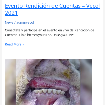
Evento Rendición de Cuentas – Vecol
2021
News
/
adminvecol
Conéctate y participa en el evento en vivo de Rendición de
Cuentas. Link: https://youtu.be/UaB5gWAFIvY
Read More »
Estomatitis
vesicular,
conozca
fuente
de
transmisión
y
tasa
de
mortalidad