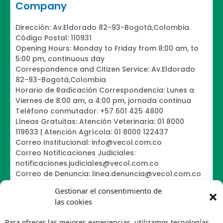
Company
Dirección: Av.Eldorado 82-93-Bogotá,Colombia.
Código Postal: 110931
Opening Hours: Monday to Friday from 8:00 am, to
5:00 pm, continuous day
Correspondence and Citizen Service: Av.Eldorado
82-93-Bogotá,Colombia
Horario de Radicación Correspondencia: Lunes a
Viernes de 8:00 am, a 4:00 pm, jornada continua
Teléfono conmutador: +57 601 425 4800
Líneas Gratuitas: Atención Veterinaria: 01 8000
119633 | Atención Agrícola: 01 8000 122437
Correo Institucional: info@vecol.com.co
Correo Notificaciones Judiciales:
notificaciones.judiciales@vecol.com.co
Correo de Denuncia: linea.denuncia@vecol.com.co
Formulario para presentar denuncias PTEE y
Gestionar el consentimiento de
SAGRILAFT
las cookies
Política de Términos y Condiciones de Uso
Information Security Policy
Para ofrecer las mejores experiencias, utilizamos tecnologías