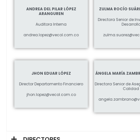
ANDREA DEL PILAR LÓPEZ
ZULMA ROCÍO SUÁR
ARANGUREN
Directora Senior de In
Auditora Interna
Desarroll
andrea.lopez@vecol.com.co
zulma.suarez@vec
JHON EDUAR LÓPEZ
ÁNGELA MARÍA ZAMB
Director Departamento Financiero
Directora Senior de As
Calidad
jhon.lopez@vecol.com.co
angela.zambrano@v
DIRECTORES