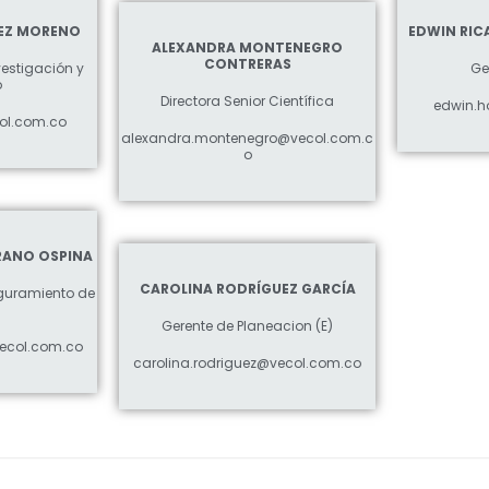
EZ MORENO
EDWIN RI
ALEXANDRA MONTENEGRO
CONTRERAS
vestigación y
Ge
o
Directora Senior Científica
edwin.h
ol.com.co
alexandra.montenegro@vecol.com.c
o
RANO OSPINA
CAROLINA RODRÍGUEZ GARCÍA
eguramiento de
Gerente de Planeacion (E)
ecol.com.co
carolina.rodriguez@vecol.com.co