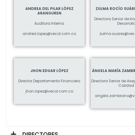
ANDREA DEL PILAR LÓPEZ
ZULMA ROCÍO SUÁR
ARANGUREN
Directora Senior de In
Auditora Interna
Desarroll
andrea.lopez@vecol.com.co
zulma.suarez@vec
JHON EDUAR LÓPEZ
ÁNGELA MARÍA ZAMB
Director Departamento Financiero
Directora Senior de As
Calidad
jhon.lopez@vecol.com.co
angela.zambrano@v
DIRECTORES