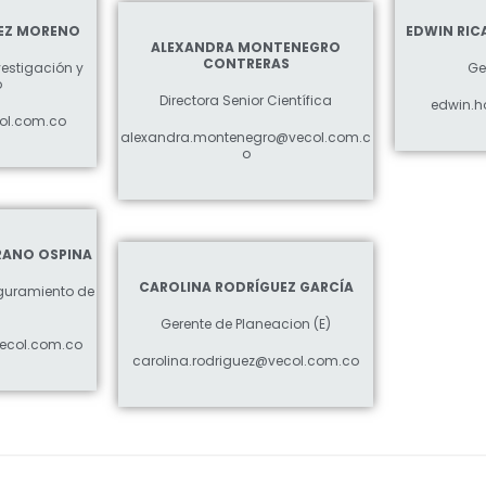
EZ MORENO
EDWIN RI
ALEXANDRA MONTENEGRO
CONTRERAS
vestigación y
Ge
o
Directora Senior Científica
edwin.h
ol.com.co
alexandra.montenegro@vecol.com.c
o
RANO OSPINA
CAROLINA RODRÍGUEZ GARCÍA
eguramiento de
Gerente de Planeacion (E)
ecol.com.co
carolina.rodriguez@vecol.com.co