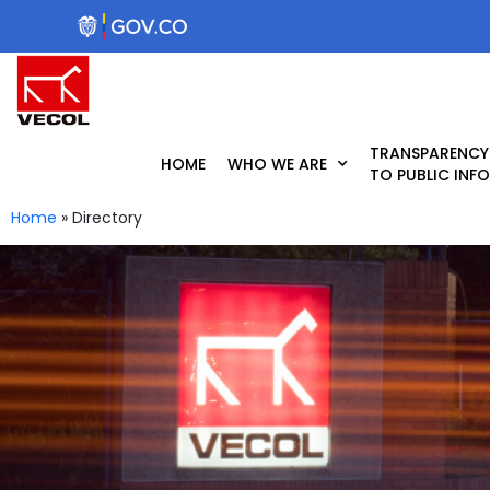
Skip
to
content
TRANSPARENCY
HOME
WHO WE ARE
TO PUBLIC INF
Home
»
Directory