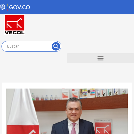
Ir
al
contenido