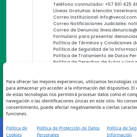
Teléfono conmutador: +57 601 425 4
Líneas Gratuitas: Atención Veterinari
Correo Institucional: info@vecol.com
Correo Notificaciones Judiciales: not
Correo de Denuncia: linea.denuncia
Formulario para presentar denuncias
Política de Términos y Condiciones d
Política de Seguridad de la Informac
Política de Tratamiento de Datos Pe
Política de Derechos de Autor y Uso 
Política Editorial de la Sede Electróni
Encuesta de usabilidad
Para ofrecer las mejores experiencias, utilizamos tecnologías c
para almacenar y/o acceder a la información del dispositivo. El
de estas tecnologías nos permitirá procesar datos como el co
navegación o las identificaciones únicas en este sitio. No consent
Vecol
consentimiento, puede afectar negativamente a ciertas caracter
funciones.
Política de
Política de Protección de Datos
Política de Se
Cookies
Personales
Información