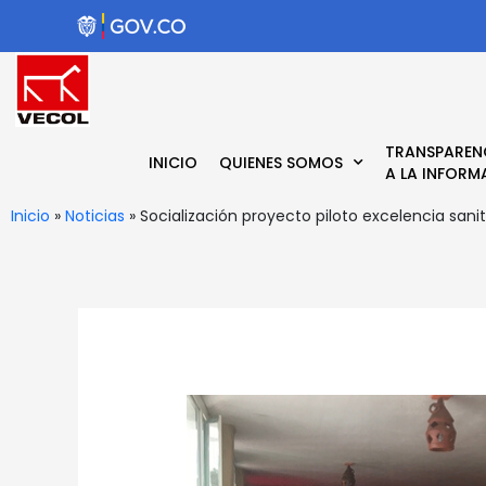
Ir
al
contenido
TRANSPAREN
INICIO
QUIENES SOMOS
A LA INFORM
Inicio
»
Noticias
»
Socialización proyecto piloto excelencia sani