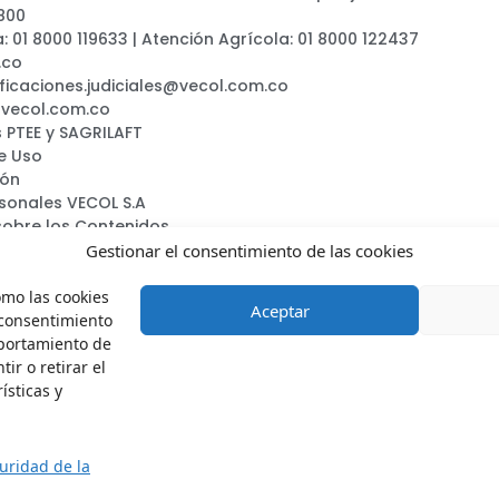
800
a: 01 8000 119633 | Atención Agrícola: 01 8000 122437
.co
ificaciones.judiciales@vecol.com.co
@vecol.com.co
 PTEE y SAGRILAFT
e Uso
ión
rsonales VECOL S.A
sobre los Contenidos
ca
Gestionar el consentimiento de las cookies
omo las cookies
Aceptar
 consentimiento
mportamiento de
ir o retirar el
Vecol.oficial
VecolSA
VecolColombia
Vecols.a.
ísticas y
guridad de la