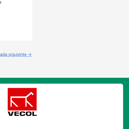
s
rada siguiente
→