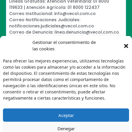
Líneas Gratuitas: Atención Veterinaria: 01 8000
119633 | Atención Agrícola: 01 8000 122437
Correo Institucional: info@vecol.com.co
Correo Notificaciones Judiciales:
notificaciones.judiciales@vecol.com.co
Correo de Denuncia: linea.denuncia@vecol.com.co
Formulario para presentar denuncias PTEE y
Gestionar el consentimiento de
SAGRILAFT
las cookies
Política de Términos y Condiciones de Uso
Política de Seguridad de la Información
Para ofrecer las mejores experiencias, utilizamos tecnologías
Política de Tratamiento de Datos Personales VECOL
como las cookies para almacenar y/o acceder a la información
S.A
del dispositivo. El consentimiento de estas tecnologías nos
Política de Derechos de Autor y Uso sobre los
permitirá procesar datos como el comportamiento de
Contenidos
navegación o las identificaciones únicas en este sitio. No
Política Editorial de la Sede Electrónica
consentir o retirar el consentimiento, puede afectar
Encuesta de usabilidad
negativamente a ciertas características y funciones.
Aceptar
Denegar