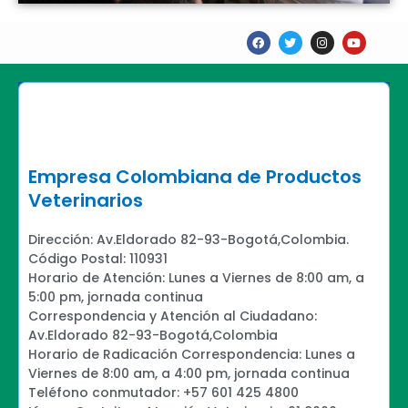
F
T
I
Y
a
w
n
o
c
i
s
u
e
t
t
t
b
t
a
u
o
e
g
b
o
r
r
e
k
a
m
Empresa Colombiana de Productos
Veterinarios
Dirección: Av.Eldorado 82-93-Bogotá,Colombia.
Código Postal: 110931
Horario de Atención: Lunes a Viernes de 8:00 am, a
5:00 pm, jornada continua
Correspondencia y Atención al Ciudadano:
Av.Eldorado 82-93-Bogotá,Colombia
Horario de Radicación Correspondencia: Lunes a
Viernes de 8:00 am, a 4:00 pm, jornada continua
Teléfono conmutador: +57 601 425 4800