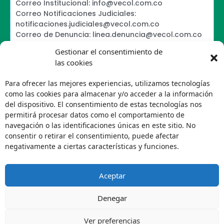
Correo Institucional: info@vecol.com.co
Correo Notificaciones Judiciales:
notificaciones.judiciales@vecol.com.co
Correo de Denuncia: linea.denuncia@vecol.com.co
Formulario para presentar denuncias PTEE y
Gestionar el consentimiento de
SAGRILAFT
las cookies
Política de Términos y Condiciones de Uso
Política de Seguridad de la Información
Para ofrecer las mejores experiencias, utilizamos tecnologías
Política de Tratamiento de Datos Personales VECOL
como las cookies para almacenar y/o acceder a la información
S.A
del dispositivo. El consentimiento de estas tecnologías nos
Política de Derechos de Autor y Uso sobre los
permitirá procesar datos como el comportamiento de
Contenidos
navegación o las identificaciones únicas en este sitio. No
Política Editorial de la Sede Electrónica
consentir o retirar el consentimiento, puede afectar
Encuesta de usabilidad
negativamente a ciertas características y funciones.
Aceptar
Denegar
Ver preferencias