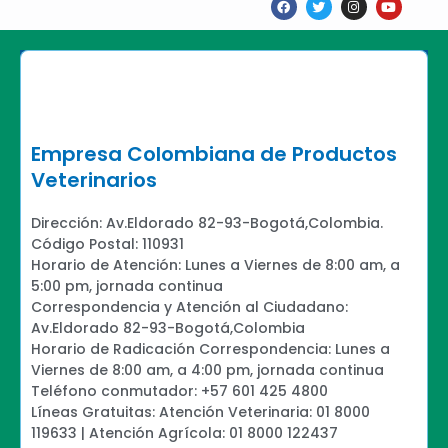
a
w
n
o
c
i
s
u
e
t
t
t
b
t
a
u
o
e
g
b
o
r
r
e
k
a
m
Empresa Colombiana de Productos
Veterinarios
Dirección: Av.Eldorado 82-93-Bogotá,Colombia.
Código Postal: 110931
Horario de Atención: Lunes a Viernes de 8:00 am, a
5:00 pm, jornada continua
Correspondencia y Atención al Ciudadano:
Av.Eldorado 82-93-Bogotá,Colombia
Horario de Radicación Correspondencia: Lunes a
Viernes de 8:00 am, a 4:00 pm, jornada continua
Teléfono conmutador: +57 601 425 4800
Líneas Gratuitas: Atención Veterinaria: 01 8000
119633 | Atención Agrícola: 01 8000 122437