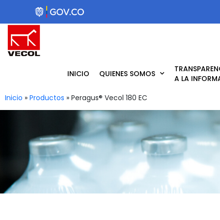
Ir
al
contenido
TRANSPAREN
INICIO
QUIENES SOMOS
A LA INFORM
Inicio
»
Productos
»
Peragus® Vecol 180 EC