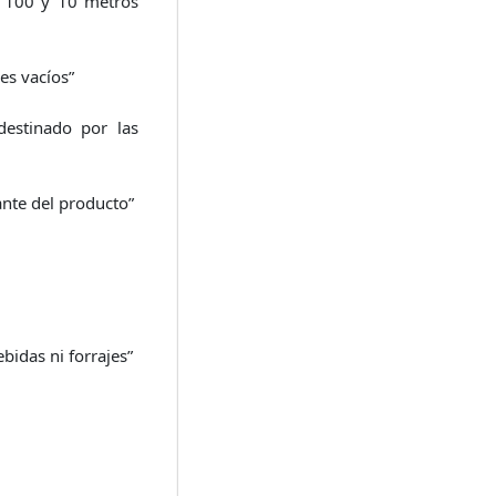
de 100 y 10 metros
es vacíos”
destinado por las
ante del producto”
bidas ni forrajes”