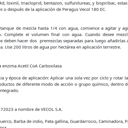
, loxinil, triacloprid, bentazon, sulfunilureas, y bispiribac, esta
es o después de la aplicación de Peragus Vecol 180 EC.
 tanque de mezcla hasta 1/4 con agua, comience a agitar y agr
o. Complete el volumen final con agua. Cuando desee mezcl
se deben hacer dos premezclas separadas para luego añadirlas a
a. Use 200 litros de agua por hectárea en aplicación terrestre.
a enzima Acetil CoA Carboxilasa
ia y época de aplicación: Aplicar una sola vez por ciclo y rotar l
oductos de diferente modo de acción o grupo químico, dentro 
ntegrado.
72023 a nombre de VECOL S.A.
uerco, Barba de indio, Pata gallina, Guardarrocio, Caminadora, P
ora