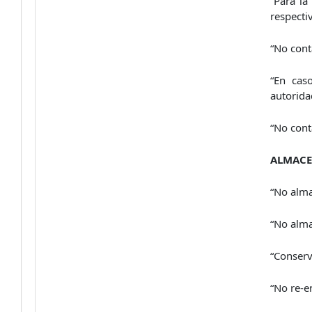
“Para la
respecti
“No cont
“En cas
autorida
“No cont
ALMACE
“No alma
“No alma
“Conserv
“No re-e