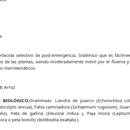
a
rbicida selectivo de post-emergencia. Sistémico que es fácilm
dos de las plantas, siendo moderadamente móvil por el floema 
dos meristemáticos.
O:
Arroz
 BIOLÓGICO:
Gramíneas- Liendre de puerco (Echinochloa co
inbristylis annua), Falsa caminadora (Ischaemum rugosum), Guard
lis), Pata de gallina (Eleusine indica ), Paja mona (Leptochl
ra o pela bolsillo (Rottboelia exaltata ).