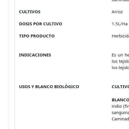
CULTIVOS
Arroz
DOSIS POR CULTIVO
1.5L/Ha
TIPO PRODUCTO
Herbicid
INDICACIONES
Es un he
los teji
los teji
USOS Y BLANCO BIOLÓGICO
CULTIV
BLANCO
indio (f
sanguina
Caminado