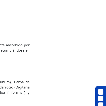
ente absorbido por
y acumulándose en
lunum), Barba de
arrocio (Digitaria
oa filiformis ) y