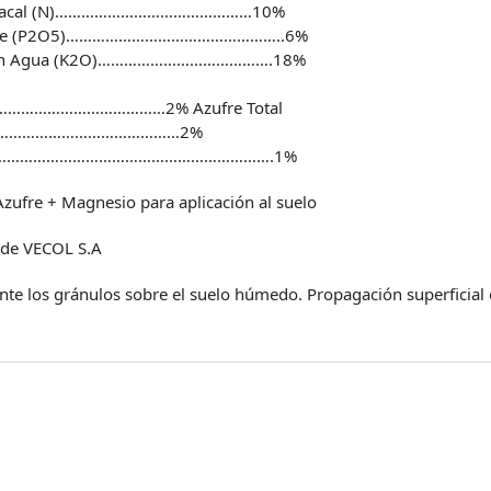
niacal (N)………………………………………10%
lable (P2O5)…………………………………………..6%
le en Agua (K2O)………………………………….18%
………………………………2% Azufre Total
………………………………………2%
………………………………………………………….1%
zufre + Magnesio para aplicación al suelo
de VECOL S.A
nte los gránulos sobre el suelo húmedo. Propagación superficial 