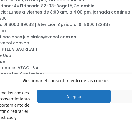
adano: Av.Eldorado 82-93-Bogotá,Colombia
ia: Lunes a Viernes de 8:00 am, a 4:00 pm, jornada continua
800
a: 01 8000 119633 | Atención Agrícola: 01 8000 122437
.co
ificaciones.judiciales@vecol.com.co
@vecol.com.co
 PTEE y SAGRILAFT
e Uso
ión
rsonales VECOL S.A
sobre los Contenidos
ca
Gestionar el consentimiento de las cookies
omo las cookies
Aceptar
 consentimiento
mportamiento de
ir o retirar el
Vecol.oficial
VecolSA
VecolColombia
Vecols.a.
ísticas y