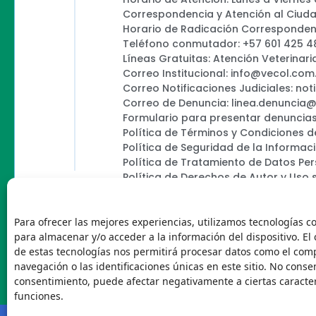
Correspondencia y Atención al Ciud
Horario de Radicación Correspondenc
Teléfono conmutador: +57 601 425 4
Líneas Gratuitas: Atención Veterinari
Correo Institucional: info@vecol.com
Correo Notificaciones Judiciales: not
Correo de Denuncia: linea.denuncia
Formulario para presentar denuncias
Política de Términos y Condiciones d
Política de Seguridad de la Informac
Política de Tratamiento de Datos Pe
Política de Derechos de Autor y Uso 
Política Editorial de la Sede Electróni
Encuesta de usabilidad
Para ofrecer las mejores experiencias, utilizamos tecnologías c
para almacenar y/o acceder a la información del dispositivo. El
de estas tecnologías nos permitirá procesar datos como el co
navegación o las identificaciones únicas en este sitio. No consent
Vecol
consentimiento, puede afectar negativamente a ciertas caracter
funciones.