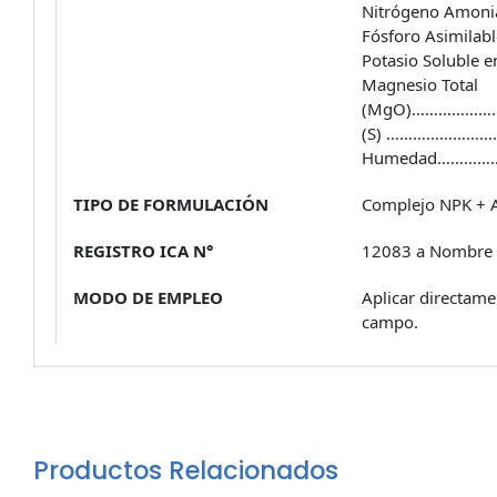
Nitrógeno Amo
Fósforo Asimi
Potasio Solub
Magnesio Total
(MgO)…………………
(S) …………………
Humedad………
TIPO DE FORMULACIÓN
Complejo NPK + A
REGISTRO ICA N°
12083 a Nombre 
MODO DE EMPLEO
Aplicar directame
campo.
Productos Relacionados