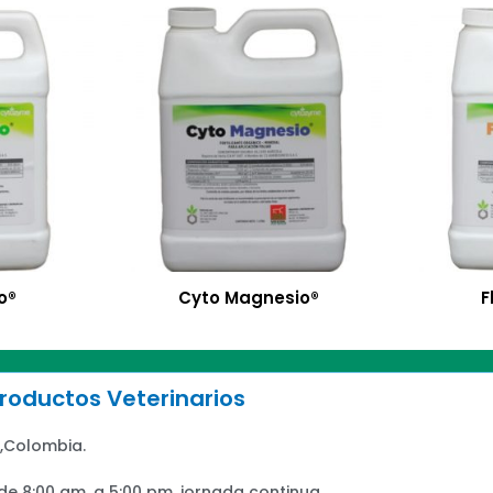
o®
Cyto Magnesio®
F
oductos Veterinarios
,Colombia.
 de 8:00 am, a 5:00 pm, jornada continua