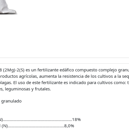
8 (2Mg)-2(S) es un fertilizante edáfico compuesto complejo gran
productos agrícolas, aumenta la resistencia de los cultivos a la sequí
agas. El uso de este fertilizante es indicado para cultivos como: 
es, leguminosas y frutales.
 granulado
tal (N)……………………………………………………18%
ricol (N)………………………………………….8,0%